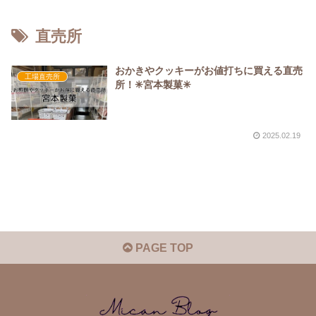
直売所
おかきやクッキーがお値打ちに買える直売
工場直売所
所！✳︎宮本製菓✳︎
2025.02.19
PAGE TOP