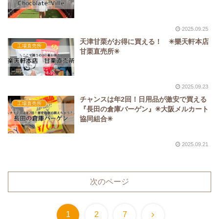
2025.09.25
天津甘栗がお得に買える！ ✳︎樂天軒本店
工場直売所
甘栗直売所✳︎
2025.09.23
チャンスは年2回！日用品が激安で買える
工場直売所
『長田の倉庫バーゲン』✳︎大阪メルカート
協同組合✳︎
2025.09.21
次のページ
次
1
2
7