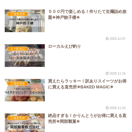
５００円で楽しめる！作りたて生麺詰め放
工場直売所
題✳︎神戸餃子楼✳︎
2025.12.07
ローカルえび釣り
タイ駐在記
2025.11.16
買えたらラッキー！訳ありスイーツがお得
工場直売所
に買える直売所✳︎BAKED MAGIC✳︎
2025.11.15
絶品すぎる！かりんとうがお得に買える直
工場直売所
売所✳︎岡部製菓✳︎