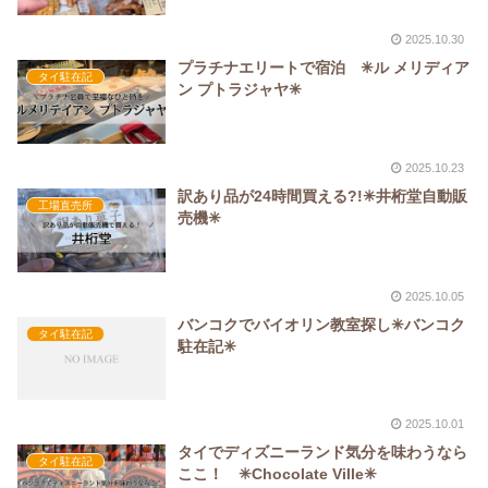
2025.10.30
プラチナエリートで宿泊 ✳︎ル メリディア
タイ駐在記
ン プトラジャヤ✳︎
2025.10.23
訳あり品が24時間買える?!✳︎井桁堂自動販
工場直売所
売機✳︎
2025.10.05
バンコクでバイオリン教室探し✳︎バンコク
タイ駐在記
駐在記✳︎
2025.10.01
タイでディズニーランド気分を味わうなら
タイ駐在記
ここ！ ✳︎Chocolate Ville✳︎