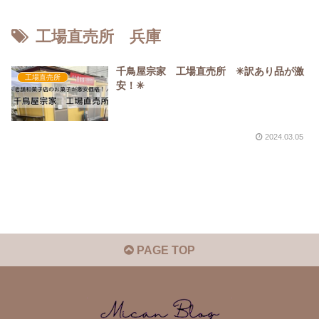
工場直売所 兵庫
千鳥屋宗家 工場直売所 ✳︎訳あり品が激
工場直売所
安！✳︎
2024.03.05
PAGE TOP