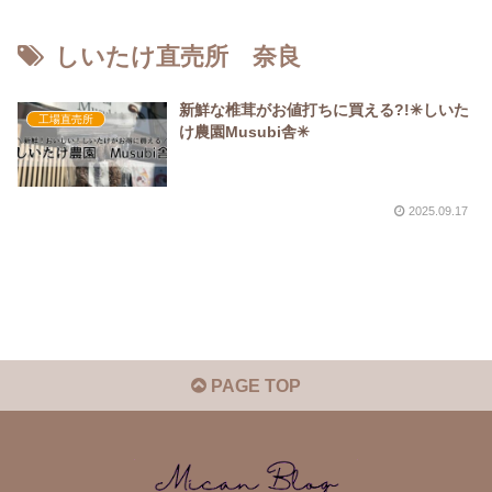
しいたけ直売所 奈良
新鮮な椎茸がお値打ちに買える?!✳︎しいた
工場直売所
け農園Musubi舎✳︎
2025.09.17
PAGE TOP