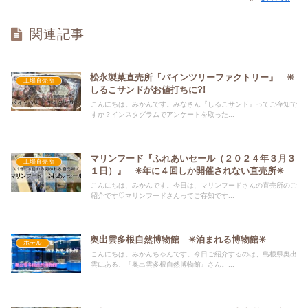
関連記事
松永製菓直売所『パインツリーファクトリー』 ✳︎
工場直売所
しるこサンドがお値打ちに?!
こんにちは。みかんです。みなさん『しるこサンド』ってご存知で
すか？インスタグラムでアンケートを取った...
マリンフード『ふれあいセール（２０２４年３月３
工場直売所
１日）』 ✳︎年に４回しか開催されない直売所✳︎
こんにちは、みかんです。今日は、マリンフードさんの直売所のご
紹介です♡マリンフードさんってご存知です...
奥出雲多根自然博物館 ✳︎泊まれる博物館✳︎
ホテル
こんにちは。みかんちゃんです。今日ご紹介するのは、島根県奥出
雲にある、「奥出雲多根自然博物館』さん。...