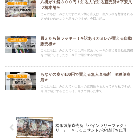
八橋が１袋３００円！知る人ぞ知る直売所✳︎平安八
工場直売所
ツ橋本舗✳︎
こんにちは、みかんです🍊八ツ橋と言えば、生八ツ橋を想像される
方が多いのかな？と思うのですが、今回ご紹...
買えたら超ラッキー！✳︎訳ありカヌレが買える自動
工場直売所
販売機✳︎
こんにちは、みかんです🍊以前も訳ありケーキが買える自動販売機
をご紹介しましたが、今日ご紹介するのは訳...
もなかの皮が100円で買える無人直売所 ✳︎種茂商
工場直売所
店✳︎
こんにちは、みかんです🍊数々の直売所をまわってきた私ですが、
今回ご紹介するところは、今まで伺った中で...
松永製菓直売所『パインツリーファクト
リー』 ✳︎しるこサンドがお値打ちに?!