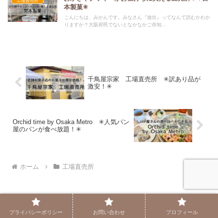
工場直売所
本製菓✳︎
こんにちは、みかんです。みなさん『放出』ってなんて読むかわか
りますか？大阪府民でないとなかなかご存知...
千鳥屋宗家 工場直売所 ✳︎訳あり品が
激安！✳︎
Orchid time by Osaka Metro ✳︎人気パン
屋のパンが食べ放題！✳︎
ホーム
工場直売所
プライバシーポリシー
お問い合わせ
プロフィール