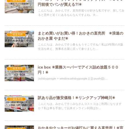
工場直売所
円前後でパンが買える?!✳︎
こんにちは、みかんです。直売所巡りが好きな私ですが、探してみ
ると意外と近くにあるもんなんですよね。大...
まとめ買いがお買い得！おかきの直売所 ✳︎浪速の
工場直売所
おかき屋 やまだ✳︎
こんにちは、みかんです🍊春ももうそこですね！私は3年間の大阪
生活を終え、無事名古屋に戻って参りました...
ice box ✳︎業務スーパーでアイス詰め放題５００
工場直売所
円！✳︎
(adsbygoogle = window.adsbygoogle || []).push({});...
訳あり品が激安価格！✳︎リンクアップ神崎川✳︎
工場直売所
こんにちは。みかんです🍊みなさんコストコはご利用になります
か？私は車を手放して以来オンライン利用ばか...
おかきやクッキーがお値打ちに買える直売所！✳︎宮