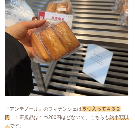
『アンテノール』のフィナンシェは
５つ入って４３２
円
！！正規品は１つ200円ほどなので、こちらも
約半額以
下
です。